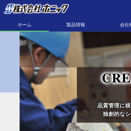
内
容
を
ホーム
製品情報
会社
ス
キ
ッ
プ
CRE
品質管理に核
独創的なシ